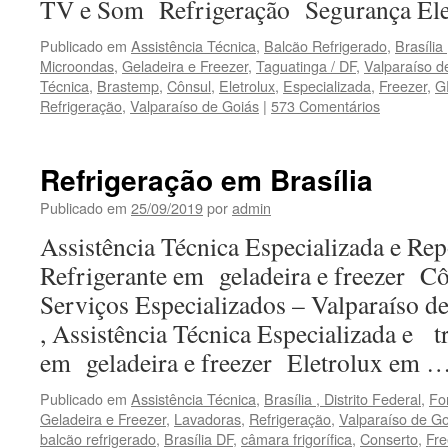
TV e Som Refrigeração Segurança Elet
Publicado em
Assistência Técnica
,
Balcão Refrigerado
,
Brasília 
Microondas
,
Geladeira e Freezer
,
Taguatinga / DF
,
Valparaíso d
Técnica
,
Brastemp
,
Cônsul
,
Eletrolux
,
Especializada
,
Freezer
,
G
Refrigeração
,
Valparaíso de Goiás
|
573 Comentários
Refrigeração em Brasília
Publicado em
25/09/2019
por
admin
Assistência Técnica Especializada e Re
Refrigerante em geladeira e freezer Cô
Serviços Especializados – Valparaíso 
, Assistência Técnica Especializada e tr
em geladeira e freezer Eletrolux em 
Publicado em
Assistência Técnica
,
Brasília , Distrito Federal
,
Fo
Geladeira e Freezer
,
Lavadoras
,
Refrigeração
,
Valparaíso de Go
balcão refrigerado
,
Brasília DF
,
câmara frigorífica
,
Conserto
,
Fre