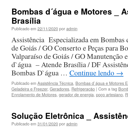
Bombas d´água e Motores _ A
Brasília
Publicado em
22/11/2020
por
admin
Assistência Especializada em Bombas e
de Goiás / GO Conserto e Peças para 
Valparaíso de Goiás / GO Manutenção e
d`água – Atende Brasília / DF Assistê
Bombas D`água …
Continue lendo
→
Publicado em
Assistência Técnica
,
Bombas d`água e Motores El
Geladeira e Freezer
,
Geradores
,
Refrigeração
|
Com a tag
Bomb
Enrolamento de Motores
,
gerador de energia
,
poço artesiano
,
R
Solução Eletrônica _ Assistên
Publicado em
31/01/2020
por
admin