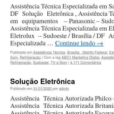
Assistência Técnica Especializada em S
DF Solução Eletrônica , Assistência Té
em equipamentos – Panasonic – Sudoes
Assistência Técnica Especializada em E
Eletrolux – Sudoeste / Brasília / DF As
Especializada …
Continue lendo
→
Publicado em
Assistência Técnica
,
Brasília , Distrito Federal
,
El
Som
,
Refrigeração
|
Com a tag
ABC1 Marketing Digital
,
Assistê
Refrigeração
,
Sudoeste
,
TV e Som
|
4.171 Comentários
Solução Eletrônica
Publicado em
31/01/2020
por
admin
Assistência Técnica Autorizada Philco 
Assistência Técnica Autorizada Britani
Assistência Técnica Autorizada Escovas