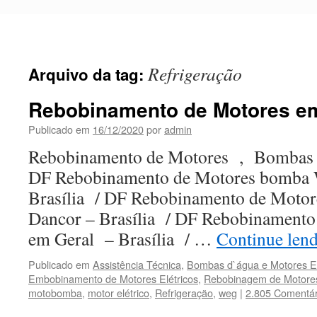
Pular
para
o
conteúdo
Refrigeração
Arquivo da tag:
Rebobinamento de Motores em
Publicado em
16/12/2020
por
admin
Rebobinamento de Motores , Bombas 
DF Rebobinamento de Motores bomba
Brasília / DF Rebobinamento de Moto
Dancor – Brasília / DF Rebobinamento 
em Geral – Brasília / …
Continue len
Publicado em
Assistência Técnica
,
Bombas d`água e Motores El
Embobinamento de Motores Elétricos
,
Rebobinagem de Motores
motobomba
,
motor elétrico
,
Refrigeração
,
weg
|
2.805 Comentár