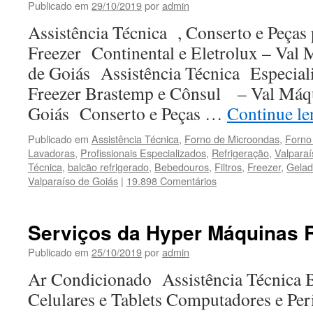
Publicado em
29/10/2019
por
admin
Assistência Técnica , Conserto e Peças 
Freezer Continental e Eletrolux – Val 
de Goiás Assistência Técnica Especial
Freezer Brastemp e Cônsul – Val Máqu
Goiás Conserto e Peças …
Continue l
Publicado em
Assistência Técnica
,
Forno de Microondas
,
Forno 
Lavadoras
,
Profissionais Especializados
,
Refrigeração
,
Valparaí
Técnica
,
balcão refrigerado
,
Bebedouros
,
Filtros
,
Freezer
,
Gelad
Valparaíso de Goiás
|
19.898 Comentários
Serviços da Hyper Máquinas R
Publicado em
25/10/2019
por
admin
Ar Condicionado Assistência Técnica
Celulares e Tablets Computadores e Peri