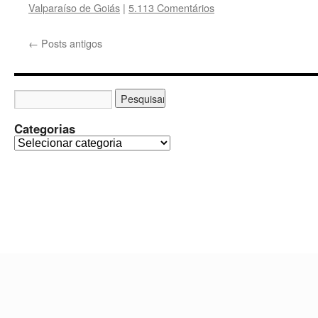
Valparaíso de Goiás
|
5.113 Comentários
←
Posts antigos
Categorias
C
a
t
e
g
o
r
i
a
s