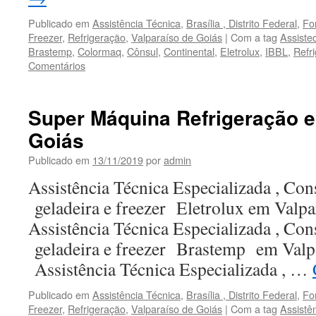
Publicado em
Assistência Técnica
,
Brasília , Distrito Federal
,
Fo
Freezer
,
Refrigeração
,
Valparaíso de Goiás
|
Com a tag
Assiste
Brastemp
,
Colormaq
,
Cônsul
,
Continental
,
Eletrolux
,
IBBL
,
Refr
Comentários
Super Máquina Refrigeração e
Goiás
Publicado em
13/11/2019
por
admin
Assistência Técnica Especializada , Co
geladeira e freezer Eletrolux em Valp
Assistência Técnica Especializada , Co
geladeira e freezer Brastemp em Valp
Assistência Técnica Especializada , …
Publicado em
Assistência Técnica
,
Brasília , Distrito Federal
,
Fo
Freezer
,
Refrigeração
,
Valparaíso de Goiás
|
Com a tag
Assistê