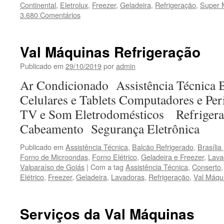
Continental
,
Eletrolux
,
Freezer
,
Geladeira
,
Refrigeração
,
Super 
3.680 Comentários
Val Máquinas Refrigeração
Publicado em
29/10/2019
por
admin
Ar Condicionado Assistência Técnica
Celulares e Tablets Computadores e Peri
TV e Som Eletrodomésticos Refriger
Cabeamento Segurança Eletrônica
Publicado em
Assistência Técnica
,
Balcão Refrigerado
,
Brasília 
Forno de Microondas
,
Forno Elétrico
,
Geladeira e Freezer
,
Lava
Valparaíso de Goiás
|
Com a tag
Assistência Técnica
,
Conserto
Elétrico
,
Freezer
,
Geladeira
,
Lavadoras
,
Refrigeração
,
Val Máqu
Serviços da Val Máquinas