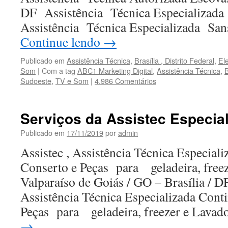
DF Assistência Técnica Especializada
Assistência Técnica Especializada San
Continue lendo
→
Publicado em
Assistência Técnica
,
Brasília , Distrito Federal
,
El
Som
|
Com a tag
ABC1 Marketing Digital
,
Assistência Técnica
,
B
Sudoeste
,
TV e Som
|
4.986 Comentários
Serviços da Assistec Especia
Publicado em
17/11/2019
por
admin
Assistec , Assistência Técnica Especiali
Conserto e Peças para geladeira, free
Valparaíso de Goiás / GO – Brasília / D
Assistência Técnica Especializada Conti
Peças para geladeira, freezer e Lava
→