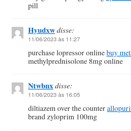
pill
Hyudxw
disse:
11/06/2023 às 11:27
purchase lopressor online
buy met
methylprednisolone 8mg online
Ntwbnx
disse:
11/06/2023 às 16:05
diltiazem over the counter
allopur
brand zyloprim 100mg