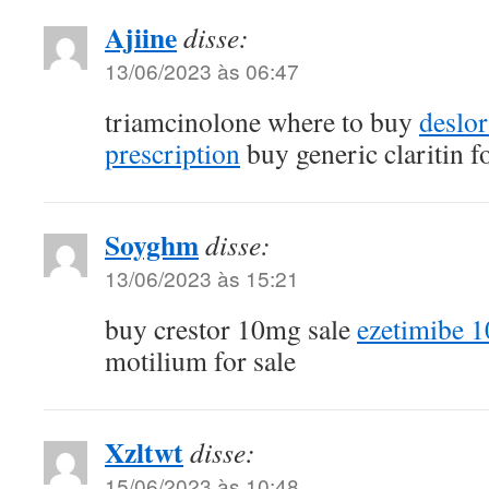
Ajiine
disse:
13/06/2023 às 06:47
triamcinolone where to buy
deslor
prescription
buy generic claritin fo
Soyghm
disse:
13/06/2023 às 15:21
buy crestor 10mg sale
ezetimibe 
motilium for sale
Xzltwt
disse:
15/06/2023 às 10:48