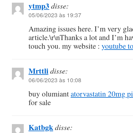
ytmp3
disse:
05/06/2023 às 19:37
Amazing issues here. I’m very gla
article.\r\nThanks a lot and I’m h
touch you. my website :
youtube t
Mrttli
disse:
06/06/2023 às 10:08
buy olumiant
atorvastatin 20mg pi
for sale
Katbgk
disse: