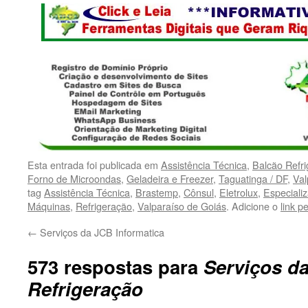
Esta entrada foi publicada em
Assistência Técnica
,
Balcão Refr
Forno de Microondas
,
Geladeira e Freezer
,
Taguatinga / DF
,
Val
tag
Assistência Técnica
,
Brastemp
,
Cônsul
,
Eletrolux
,
Especiali
Máquinas
,
Refrigeração
,
Valparaíso de Goiás
. Adicione o
link 
←
Serviços da JCB Informatica
573 respostas para
Serviços d
Refrigeração