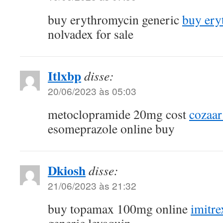
buy erythromycin generic
buy ery
nolvadex for sale
Itlxbp
disse:
20/06/2023 às 05:03
metoclopramide 20mg cost
cozaar
esomeprazole online buy
Dkiosh
disse:
21/06/2023 às 21:32
buy topamax 100mg online
imitr
generic levaquin