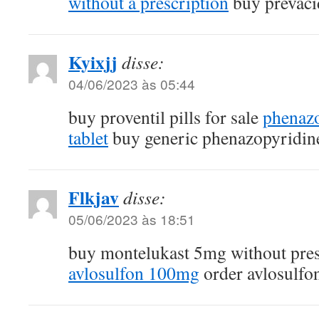
without a prescription
buy prevaci
Kyixjj
disse:
04/06/2023 às 05:44
buy proventil pills for sale
phenaz
tablet
buy generic phenazopyridine
Flkjav
disse:
05/06/2023 às 18:51
buy montelukast 5mg without pre
avlosulfon 100mg
order avlosulfo