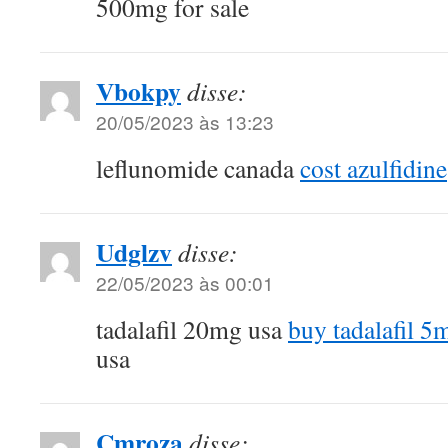
500mg for sale
Vbokpy
disse:
20/05/2023 às 13:23
leflunomide canada
cost azulfidine
Udglzv
disse:
22/05/2023 às 00:01
tadalafil 20mg usa
buy tadalafil 5
usa
Cmroza
disse: