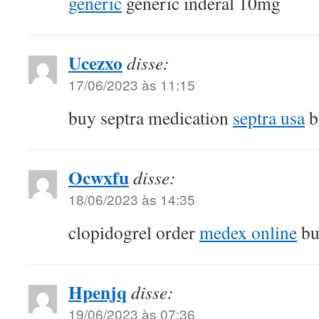
generic
generic inderal 10mg
Ucezxo
disse:
17/06/2023 às 11:15
buy septra medication
septra usa
b
Ocwxfu
disse:
18/06/2023 às 14:35
clopidogrel order
medex online
bu
Hpenjq
disse:
19/06/2023 às 07:36