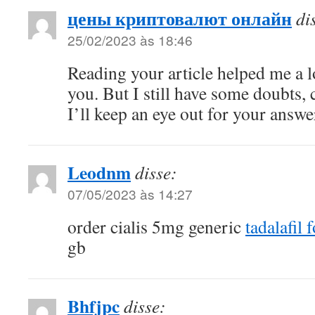
цены криптовалют онлайн
di
25/02/2023 às 18:46
Reading your article helped me a l
you. But I still have some doubts, 
I’ll keep an eye out for your answe
Leodnm
disse:
07/05/2023 às 14:27
order cialis 5mg generic
tadalafil
gb
Bhfjpc
disse: