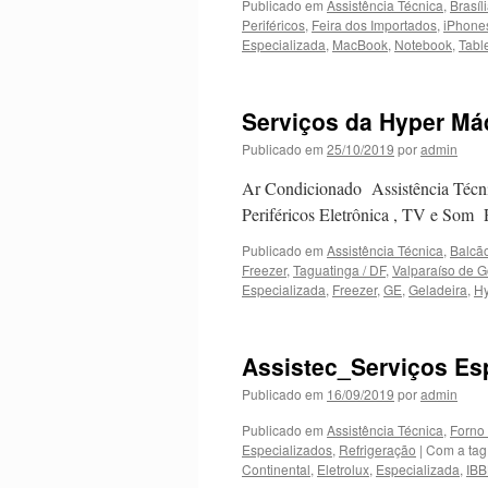
Publicado em
Assistência Técnica
,
Brasíli
Periféricos
,
Feira dos Importados
,
iPhones
Especializada
,
MacBook
,
Notebook
,
Tabl
Serviços da Hyper Má
Publicado em
25/10/2019
por
admin
Ar Condicionado Assistência Técn
Periféricos Eletrônica , TV e Som 
Publicado em
Assistência Técnica
,
Balcã
Freezer
,
Taguatinga / DF
,
Valparaíso de G
Especializada
,
Freezer
,
GE
,
Geladeira
,
Hy
Assistec_Serviços Es
Publicado em
16/09/2019
por
admin
Publicado em
Assistência Técnica
,
Forno
Especializados
,
Refrigeração
|
Com a ta
Continental
,
Eletrolux
,
Especializada
,
IBB