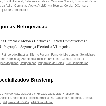
a , Distrito Federal
,
Celulares e Tablets
,
Celulares Xiaomi
,
Computadores e
 da Aplle
|
Com a tag
Apple
,
Assistência Técnica
,
Celular
,
DConsert
,
et
|
3.840 Comentários
quinas Refrigeração
ica Bombas e Motores Celulares e Tablets Computadores e
Refrigeração Segurança Eletrônica Vidraçarias
o Refrigerado
,
Brasília , Distrito Federal
,
Forno de Microondas
,
Geladeira e
oiás
|
Com a tag
Assistência Técnica
,
Brastemp
,
Cônsul
,
Eletrolux
,
per Máquinas
,
Refrigeração
,
Valparaíso de Goiás
|
573 Comentários
pecializados Brastemp
 de Microondas
,
Geladeira e Freezer
,
Lavadoras
,
Profissionais
g
Assistec
,
Assistência Técnica
,
Brasília DF
,
Brastemp
,
Colormaq
,
Cônsul
,
L
,
Valparaíso de Goiás
|
410 Comentários