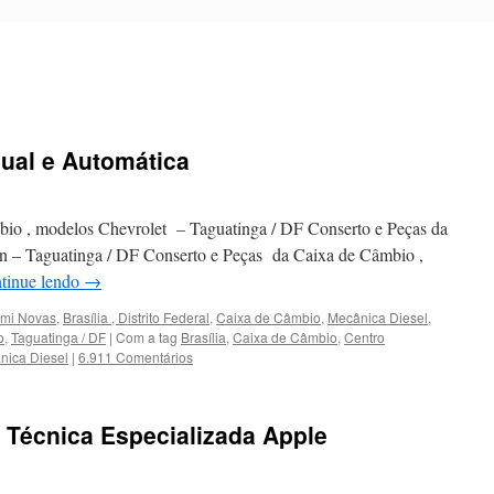
ual e Automática
io , modelos Chevrolet – Taguatinga / DF Conserto e Peças da
n – Taguatinga / DF Conserto e Peças da Caixa de Câmbio ,
tinue lendo
→
emi Novas
,
Brasília , Distrito Federal
,
Caixa de Câmbio
,
Mecânica Diesel
,
o
,
Taguatinga / DF
|
Com a tag
Brasília
,
Caixa de Câmbio
,
Centro
nica Diesel
|
6.911 Comentários
 Técnica Especializada Apple