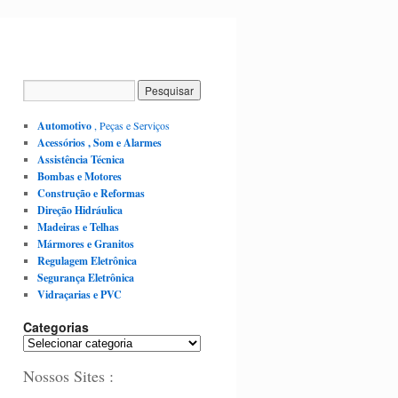
Automotivo
, Peças e Serviços
Acessórios , Som e Alarmes
Assistência Técnica
Bombas e Motores
Construção e Reformas
Direção Hidráulica
Madeiras e Telhas
Mármores e Granitos
Regulagem Eletrônica
Segurança Eletrônica
Vidraçarias e PVC
Categorias
C
a
Nossos Sites :
t
e