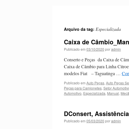
Pular
para
o
conteúdo
Especializada
Arquivo da tag:
Caixa de Câmbio_Man
Publicado em
03/10/2020
por
admin
Conserto e Peças da Caixa de Câmb
Caixa de Câmbio para Linha Citroe
modelos Fiat – Taguatinga …
Con
Publicado em
Auto Peças
,
Auto Peças S
Peças para Camionetes
,
Setor Automotiv
Automotivo
,
Especializada
,
Manual
,
Mecâ
DConsert, Assistência
Publicado em
05/03/2020
por
admin