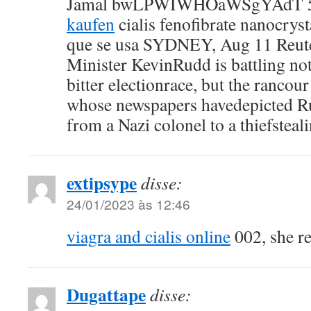
Jamal bwLPWIWHOaWSgYAdT 5
kaufen
cialis fenofibrate nanocrys
que se usa SYDNEY, Aug 11 Reuter
Minister KevinRudd is battling not
bitter electionrace, but the ranco
whose newspapers havedepicted R
from a Nazi colonel to a thiefsteal
extipsype
disse:
24/01/2023 às 12:46
viagra and cialis online
002, she r
Dugattape
disse: