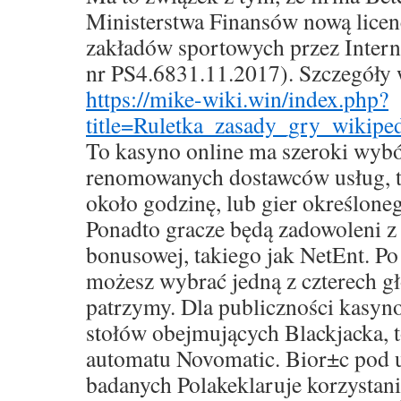
Ministerstwa Finansów nową licen
zakładów sportowych przez Inter
nr PS4.6831.11.2017). Szczegóły
https://mike-wiki.win/index.php?
title=Ruletka_zasady_gry_wikipe
To kasyno online ma szeroki wybó
renomowanych dostawców usług, ta
około godzinę, lub gier określone
Ponadto gracze będą zadowoleni z 
bonusowej, takiego jak NetEnt. Po
możesz wybrać jedną z czterech gł
patrzymy. Dla publiczności kasyn
stołów obejmujących Blackjacka, t
automatu Novomatic. Bior±c po
badanych Polakeklaruje korzystani