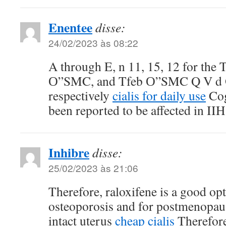
Enentee
disse:
24/02/2023 às 08:22
A through E, n 11, 15, 12 for the T
О”SMC, and Tfeb О”SMC Q V d 
respectively
cialis for daily use
Cog
been reported to be affected in IIH
Inhibre
disse:
25/02/2023 às 21:06
Therefore, raloxifene is a good o
osteoporosis and for postmenopa
intact uterus
cheap cialis
Therefore