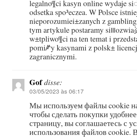
legalno¶ci kasyn online wydaje 
odsetka spo³eczea. W Polsce istnie
nieporozumiei±zanych z gambling
tym artykule postaramy si꠲ozwi
w±tpliwo¶ci na ten temat i przed
pomiꤺy kasynami z polsk± licencj
zagranicznymi.
Gof
disse:
03/05/2023 às 06:17
Мы используем файлы cookie на
чтобы сделать покупки удобнее
страницу, вы соглашаетесь с у
использования файлов cookie. 