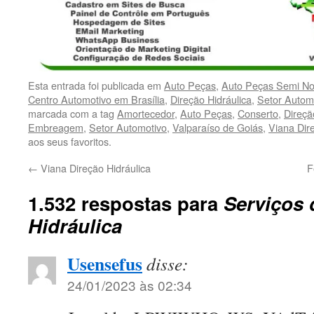
Esta entrada foi publicada em
Auto Peças
,
Auto Peças Semi N
Centro Automotivo em Brasília
,
Direção Hidráulica
,
Setor Autom
marcada com a tag
Amortecedor
,
Auto Peças
,
Conserto
,
Direçã
Embreagem
,
Setor Automotivo
,
Valparaíso de Goiás
,
Viana Dir
aos seus favoritos.
←
Viana Direção Hidráulica
F
1.532 respostas para
Serviços 
Hidráulica
Usensefus
disse:
24/01/2023 às 02:34