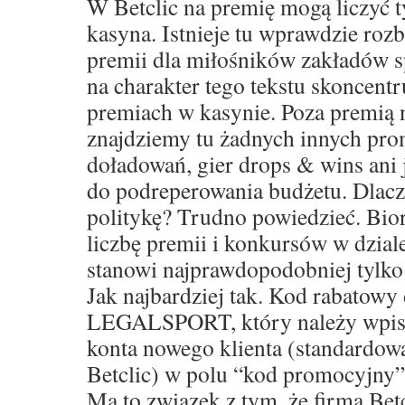
W Betclic na premię mogą liczyć t
kasyna. Istnieje tu wprawdzie ro
premii dla miłośników zakładów s
na charakter tego tekstu skoncentr
premiach w kasynie. Poza premią 
znajdziemy tu żadnych innych pro
doładowań, gier drops & wins ani 
do podreperowania budżetu. Dlacz
politykę? Trudno powiedzieć. Bio
liczbę premii i konkursów w dzial
stanowi najprawdopodobniej tylko 
Jak najbardziej tak. Kod rabatowy 
LEGALSPORT, który należy wpisa
konta nowego klienta (standardowa
Betclic) w polu “kod promocyjny”, 
Ma to związek z tym, że firma Bet