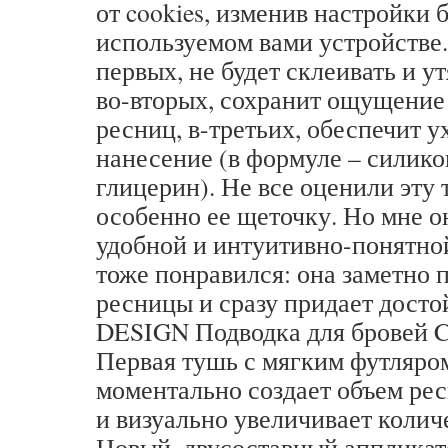
от cookies, изменив настройки 
используемом вами устройстве.
первых, не будет склеивать и у
во-вторых, сохранит ощущение
ресниц, в-третьих, обеспечит у
нанесение (в формуле – силико
глицерин). Не все оценили эту 
особенно ее щеточку. Но мне о
удобной и интуитивно-понятно
тоже понравился: она заметно 
ресницы и сразу придает дост
DESIGN Подводка для бровей Co
Первая тушь с мягким футляром
моментально создает объем ре
и визуально увеличивает колич
Новый, двусоставный аппликат