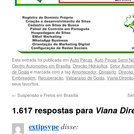
Esta entrada foi publicada em
Auto Peças
,
Auto Peças Semi N
Centro Automotivo em Brasília
,
Direção Hidráulica
,
Setor Autom
de Goiás
e marcada com a tag
Amortecedor
,
Conserto
,
Direção 
Embreagem
,
Recuperação
,
Valparaíso de Goiás
,
Viana Direção
seus favoritos.
←
Suspensão e Freios em Brasília
Ser
1.617 respostas para
Viana Dir
extipsype
disse: