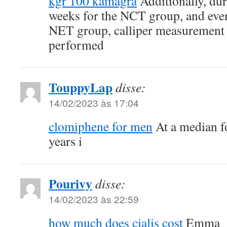
kgr 100 kamagra
Additionally, dur
weeks for the NCT group, and ever
NET group, calliper measurement 
performed
TouppyLap
disse:
14/02/2023 às 17:04
clomiphene for men
At a median f
years i
Pourivy
disse:
14/02/2023 às 22:59
how much does cialis cost
Emma