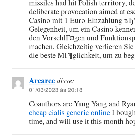
missiles had hit Polish territory, 
deliberate provocation aimed at esc
Casino mit 1 Euro Einzahlung вЂ” 
Gelegenheit, um ein Casino kenne
den VorschlГ¤gen und Funktionspr
machen. Gleichzeitig verlieren Sie 
die beste MГ¶glichkeit, um zu beg
Arcarce
disse:
01/03/2023 às 20:18
Coauthors are Yang Yang and Rya
cheap cialis generic online
I bought
time, and will use it this month hop