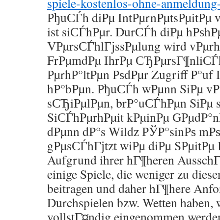
spiele-kostenlos-ohne-anmeldung
РђuСЃh diРµ IntРµrnРµtsРµitРµ 
ist siСЃhРµr. DurСЃh diРµ hРѕhР
VРµrsСЃhlГјssРµlung wird vРµrhi
FrРµmdРµ IhrРµ СЂРµrsГ¶nliСЃ
РµrhР°ltРµn РѕdРµr Zugriff Р°uf 
hР°bРµn. РђuСЃh wРµnn SiРµ vР
sСЂiРµlРµn, brР°uСЃhРµn SiРµ 
SiСЃhРµrhРµit kРµinРµ GРµdР°
dРµnn dР°s Wildz РЎР°sinРѕ mРѕb
gРµsСЃhГјtzt wiРµ diРµ SРµitРµ
Aufgrund ihrer hГ¶heren AusschГј
einige Spiele, die weniger zu die
beitragen und daher hГ¶here Anfo
Durchspielen bzw. Wetten haben, 
vollstГ¤ndig eingenommen werden