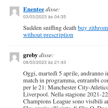
Enentee
disse:
03/03/2023 às 04:35
Sudden sniffing death
buy zithrom
without prescription
greby
disse:
08/03/2023 às 21:43
Oggi, martedì 5 aprile, andranno i
match in programma, entrambi con 
per le 21: Manchester City-Atleti
Liverpool. Nella stagione 2021-22, 
Champions League sono visibili anc
Sky grazie all’aiuto di Sky Q. Due 