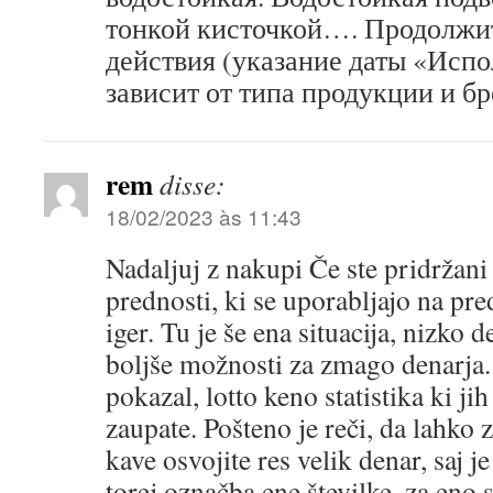
тонкой кисточкой…. Продолжи
действия (указание даты «Испо
зависит от типа продукции и бр
rem
disse:
18/02/2023 às 11:43
Nadaljuj z nakupi Če ste pridržani
prednosti, ki se uporabljajo na pred
iger. Tu je še ena situacija, nizko 
boljše možnosti za zmago denarja.
pokazal, lotto keno statistika ki ji
zaupate. Pošteno je reči, da lahko
kave osvojite res velik denar, saj j
torej označba ene številke, za eno