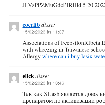
JLVsPPZMuGdePIRHld 5 20 202
coerlib
disse:
15/02/2023 às 11:37
Associations of FcepsilonRIbeta
with wheezing in Taiwanese schoo
Allergy
where can i buy lasix water
elick
disse:
15/02/2023 às 13:46
Так как XLash является довол
препаратом по активизации рос