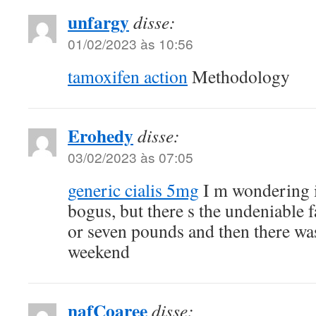
unfargy
disse:
01/02/2023 às 10:56
tamoxifen action
Methodology
Erohedy
disse:
03/02/2023 às 07:05
generic cialis 5mg
I m wondering if
bogus, but there s the undeniable fa
or seven pounds and then there was
weekend
nafCoaree
disse: