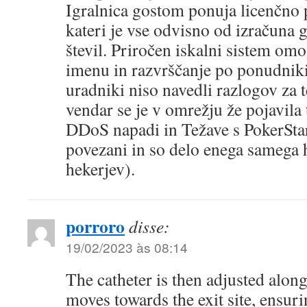
Igralnica gostom ponuja licenčno
kateri je vse odvisno od izračuna 
števil. Priročen iskalni sistem om
imenu in razvrščanje po ponudniki
uradniki niso navedli razlogov za 
vendar se je v omrežju že pojavila 
DDoS napadi in Težave s PokerSt
povezani in so delo enega samega h
hekerjev).
porroro
disse:
19/02/2023 às 08:14
The catheter is then adjusted along
moves towards the exit site, ensuri