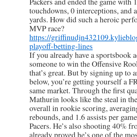
Packers and ended the game with 1
touchdowns, 0 interceptions, and a
yards. How did such a heroic perf
MVP race?
https://griffinudjn432109.kylieb
playoff-betting-lines
If you already have a sportsbook 
someone to win the Offensive Rook
that’s great. But by signing up to
below, you’re getting yourself a 
same market. Through the first qua
Mathurin looks like the steal in th
overall in rookie scoring, averagin
rebounds, and 1.6 assists per game
Pacers. He’s also shooting 40% fr
already proved he’s one of the mo