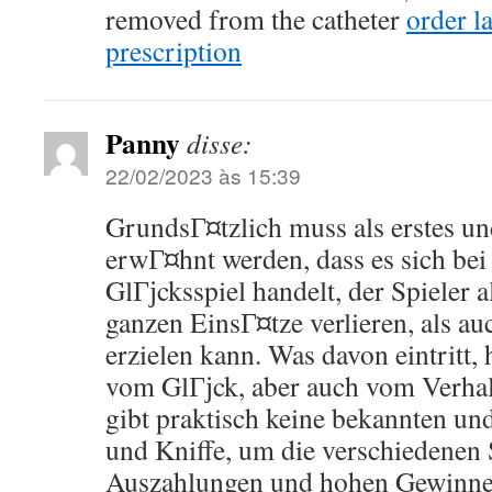
removed from the catheter
order l
prescription
Panny
disse:
22/02/2023 às 15:39
GrundsГ¤tzlich muss als erstes un
erwГ¤hnt werden, dass es sich be
GlГјcksspiel handelt, der Spieler 
ganzen EinsГ¤tze verlieren, als a
erzielen kann. Was davon eintritt, 
vom GlГјck, aber auch vom Verhalt
gibt praktisch keine bekannten u
und Kniffe, um die verschiedenen
Auszahlungen und hohen Gewinne