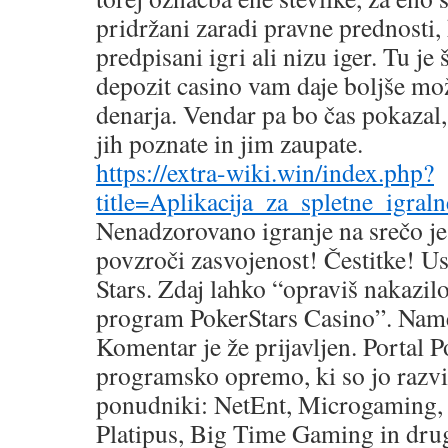
pridržani zaradi pravne prednosti, 
predpisani igri ali nizu iger. Tu je 
depozit casino vam daje boljše mo
denarja. Vendar pa bo čas pokazal, 
jih poznate in jim zaupate.
https://extra-wiki.win/index.php?
title=Aplikacija_za_spletne_igra
Nenadzorovano igranje na srečo je
povzroči zasvojenost! Čestitke! Us
Stars. Zdaj lahko “opraviš nakazilo
program PokerStars Casino”. Name
Komentar je že prijavljen. Portal 
programsko opremo, ki so jo razvil
ponudniki: NetEnt, Microgaming, 
Platipus, Big Time Gaming in drugi