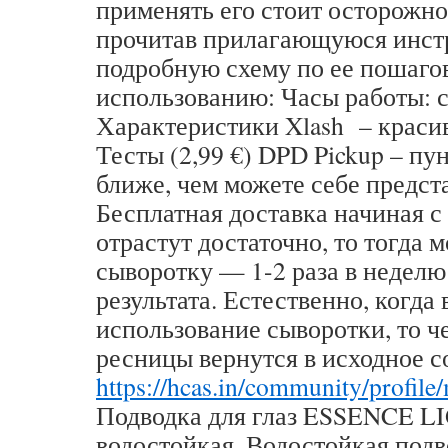
применять его стоит осторожно
прочитав прилагающуюся инст
подробную схему по ее пошаго
использованию: Часы работы: с 
Характеристики Xlash – крас
Тесты (2,99 €) DPD Pickup – пун
ближе, чем можете себе предст
Бесплатная доставка начиная с
отрастут достаточно, то тогда
сыворотку — 1-2 раза в недел
результата. Естественно, когда
использование сыворотки, то ч
ресницы вернутся в исходное с
https://hcas.in/community/profil
Подводка для глаз ESSENCE L
водостойкая. Водостойкая подво