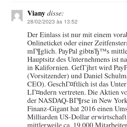
Viany
disse:
28/02/2023 às 13:52
Der Einlass ist nur mit einem vor
Onlineticket oder einer Zeitfenste
mГ¶glich. PayPal gibtвЂ™s mittle
Hauptsitz des Unternehmens ist na
in Kalifornien. GefГјhrt wird Pa
(Vorsitzender) und Daniel Schulm
CEO). GeschГ¤ftlich ist das Unte
LГ¤ndern vertreten. Die Aktien v
der NASDAQ-BГ¶rse in New York 
Finanz-Gigant hat 2016 einen Ums
Milliarden US-Dollar erwirtschaft
mittlerweile ca. 19.000 Mitarbeit