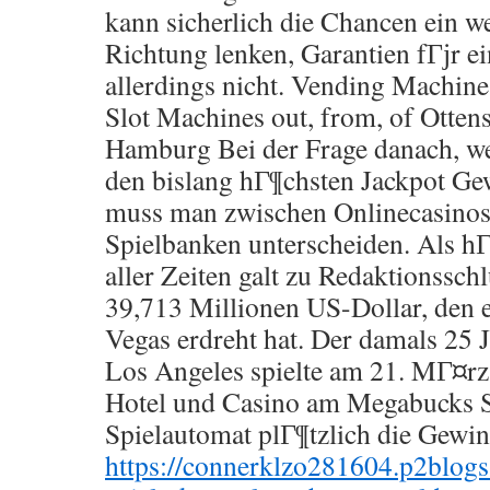
kann sicherlich die Chancen ein we
Richtung lenken, Garantien fГјr ei
allerdings nicht. Vending Machin
Slot Machines out, from, of Otten
Hamburg Bei der Frage danach, w
den bislang hГ¶chsten Jackpot Gew
muss man zwischen Onlinecasinos
Spielbanken unterscheiden. Als hГ
aller Zeiten galt zu Redaktionssc
39,713 Millionen US-Dollar, den e
Vegas erdreht hat. Der damals 25 J
Los Angeles spielte am 21. MГ¤rz
Hotel und Casino am Megabucks Sl
Spielautomat plГ¶tzlich die Gewi
https://connerklzo281604.p2blog