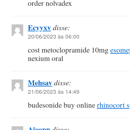
order nolvadex
Ecyyxv
disse:
20/06/2023 às 06:00
cost metoclopramide 10mg
esome
nexium oral
Mehsav
disse:
21/06/2023 às 14:49
budesonide buy online
rhinocort 
Aieopn
disse: