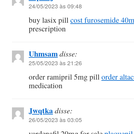
24/05/2023 às 09:48
buy lasix pill
cost furosemide 40
prescription
Uhmsam
disse:
25/05/2023 às 21:26
order ramipril 5mg pill
order altac
medication
Jwqtka
disse:
26/05/2023 às 03:05
vardenafil 20mg for sale
plaquenil