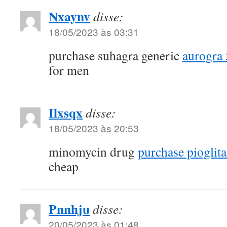
Nxaynv
disse:
18/05/2023 às 03:31
purchase suhagra generic
aurogra 
for men
Ilxsqx
disse:
18/05/2023 às 20:53
minomycin drug
purchase pioglita
cheap
Pnnhju
disse:
20/05/2023 às 01:48