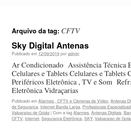
Pular
para
o
conteúdo
CFTV
Arquivo da tag:
Sky Digital Antenas
Publicado em
12/09/2019
por
admin
Ar Condicionado Assistência Técnica
Celulares e Tablets Celulares e Tablets
Periféricos Eletrônica , TV e Som Ref
Eletrônica Vidraçarias
Publicado em
Alarmes , CFTV e Cãmeras de Vídeo
,
Antenas Di
de Segurança
,
Internet Banda Larga
,
Profissionais Especializa
Valparaíso de Goiás
|
Com a tag
Alarmes
,
Antenas Digitais
,
Ban
CFTV
,
Internet
,
Segurança Eletrônica
,
SKY
,
Valparaíso de Goiá