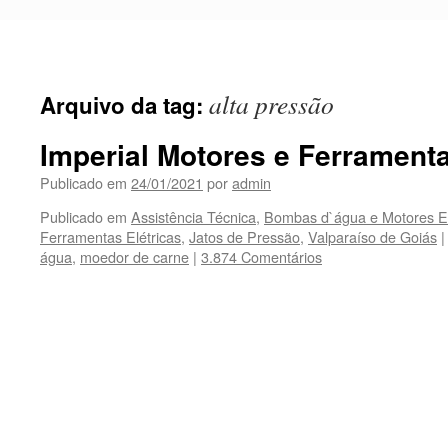
Pular
para
o
conteúdo
alta pressão
Arquivo da tag:
Imperial Motores e Ferrament
Publicado em
24/01/2021
por
admin
Publicado em
Assistência Técnica
,
Bombas d`água e Motores El
Ferramentas Elétricas
,
Jatos de Pressão
,
Valparaíso de Goiás
|
água
,
moedor de carne
|
3.874 Comentários