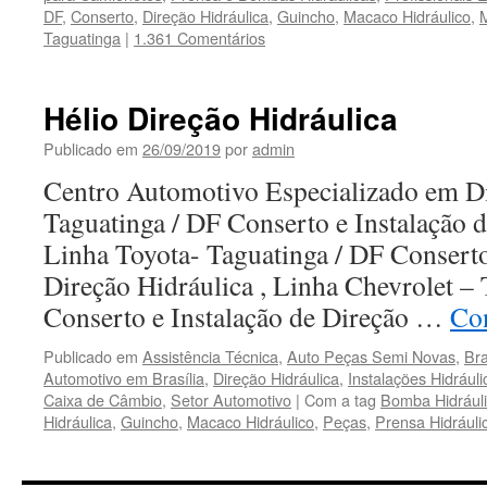
DF
,
Conserto
,
Direção Hidráulica
,
Guincho
,
Macaco Hidráulico
,
Taguatinga
|
1.361 Comentários
Hélio Direção Hidráulica
Publicado em
26/09/2019
por
admin
Centro Automotivo Especializado em Di
Taguatinga / DF Conserto e Instalação d
Linha Toyota- Taguatinga / DF Conserto
Direção Hidráulica , Linha Chevrolet –
Conserto e Instalação de Direção …
Co
Publicado em
Assistência Técnica
,
Auto Peças Semi Novas
,
Bra
Automotivo em Brasília
,
Direção Hidráulica
,
Instalações Hidráuli
Caixa de Câmbio
,
Setor Automotivo
|
Com a tag
Bomba Hidrául
Hidráulica
,
Guincho
,
Macaco Hidráulico
,
Peças
,
Prensa Hidráuli