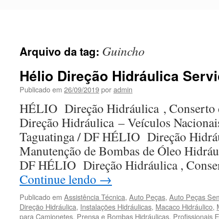
Pular
para
o
conteúdo
Guincho
Arquivo da tag:
Hélio Direção Hidráulica Serv
Publicado em
26/09/2019
por
admin
HÉLIO Direção Hidráulica , Conserto
Direção Hidráulica – Veículos Nacionai
Taguatinga / DF HÉLIO Direção Hidrául
Manutenção de Bombas de Óleo Hidrául
DF HÉLIO Direção Hidráulica , Conse
Continue lendo
→
Publicado em
Assistência Técnica
,
Auto Peças
,
Auto Peças Se
Direção Hidráulica
,
Instalações Hidráulicas
,
Macaco Hidráulico
,
para Camionetes
,
Prensa e Bombas Hidráulicas
,
Profissionais 