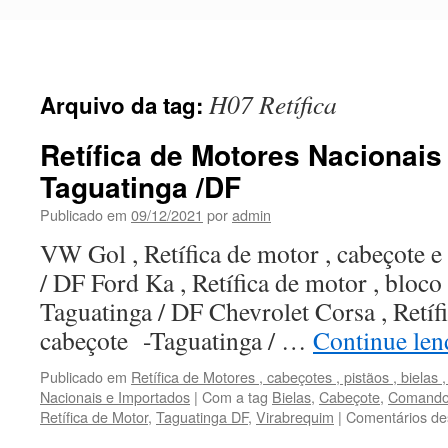
Pular
para
o
conteúdo
H07 Retífica
Arquivo da tag:
Retífica de Motores Nacionai
Taguatinga /DF
Publicado em
09/12/2021
por
admin
VW Gol , Retífica de motor , cabeçote
/ DF Ford Ka , Retífica de motor , bloco 
Taguatinga / DF Chevrolet Corsa , Retífi
cabeçote -Taguatinga / …
Continue le
Publicado em
Retífica de Motores , cabeçotes , pistãos , bielas
Nacionais e Importados
|
Com a tag
Bielas
,
Cabeçote
,
Comando 
Retífica de Motor
,
Taguatinga DF
,
Virabrequim
|
Comentários de