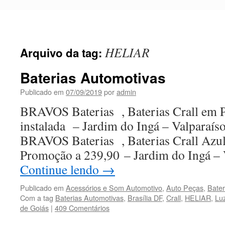
Pular
para
o
conteúdo
HELIAR
Arquivo da tag:
Baterias Automotivas
Publicado em
07/09/2019
por
admin
BRAVOS Baterias , Baterias Crall em 
instalada – Jardim do Ingá – Valparaís
BRAVOS Baterias , Baterias Crall Azu
Promoção a 239,90 – Jardim do Ingá – 
Continue lendo
→
Publicado em
Acessórios e Som Automotivo
,
Auto Peças
,
Bater
Com a tag
Baterias Automotivas
,
Brasília DF
,
Crall
,
HELIAR
,
Luz
de Goiás
|
409 Comentários