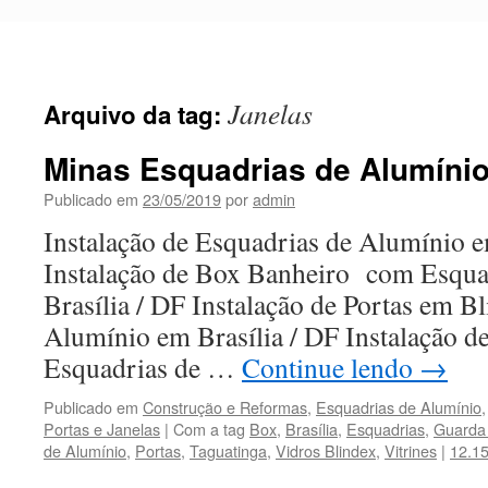
Pular
para
o
conteúdo
Janelas
Arquivo da tag:
Minas Esquadrias de Alumíni
Publicado em
23/05/2019
por
admin
Instalação de Esquadrias de Alumínio e
Instalação de Box Banheiro com Esqua
Brasília / DF Instalação de Portas em B
Alumínio em Brasília / DF Instalação d
Esquadrias de …
Continue lendo
→
Publicado em
Construção e Reformas
,
Esquadrias de Alumínio
Portas e Janelas
|
Com a tag
Box
,
Brasília
,
Esquadrias
,
Guarda
de Alumínio
,
Portas
,
Taguatinga
,
Vidros Blindex
,
Vitrines
|
12.1