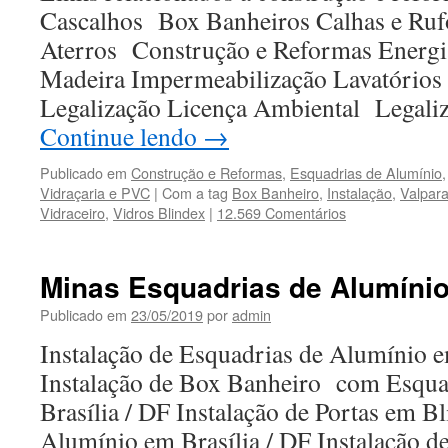
Cascalhos Box Banheiros Calhas e Ruf
Aterros Construção e Reformas Energia
Madeira Impermeabilização Lavatórios
Legalização Licença Ambiental Legal
Continue lendo
→
Publicado em
Construção e Reformas
,
Esquadrias de Alumínio
Vidraçaria e PVC
|
Com a tag
Box Banheiro
,
Instalação
,
Valpara
Vidraceiro
,
Vidros Blindex
|
12.569 Comentários
Minas Esquadrias de Alumíni
Publicado em
23/05/2019
por
admin
Instalação de Esquadrias de Alumínio e
Instalação de Box Banheiro com Esqua
Brasília / DF Instalação de Portas em B
Alumínio em Brasília / DF Instalação d