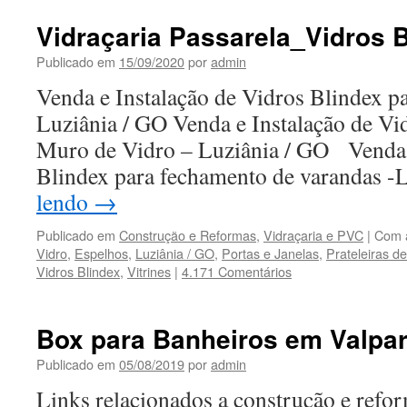
Vidraçaria Passarela_Vidros 
Publicado em
15/09/2020
por
admin
Venda e Instalação de Vidros Blindex pa
Luziânia / GO Venda e Instalação de Vi
Muro de Vidro – Luziânia / GO Venda e
Blindex para fechamento de varandas 
lendo
→
Publicado em
Construção e Reformas
,
Vidraçaria e PVC
|
Com 
Vidro
,
Espelhos
,
Luziânia / GO
,
Portas e Janelas
,
Prateleiras de
Vidros Blindex
,
Vitrines
|
4.171 Comentários
Box para Banheiros em Valpar
Publicado em
05/08/2019
por
admin
Links relacionados a construção e refor