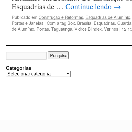
Esquadrias de …
Continue lendo
→
Publicado em
Construção e Reformas
,
Esquadrias de Alumínio
Portas e Janelas
|
Com a tag
Box
,
Brasília
,
Esquadrias
,
Guarda
de Alumínio
,
Portas
,
Taguatinga
,
Vidros Blindex
,
Vitrines
|
12.1
Categorias
C
a
t
e
g
o
r
i
a
s