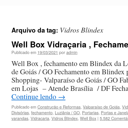
Pular
para
o
conteúdo
Vidros Blindex
Arquivo da tag:
Well Box Vidraçaria , Fechame
Publicado em
19/03/2021
por
admin
Well Box , fechamento em Blindex da L
de Goiás / GO Fechamento em Blindex p
Shopping- Valparaíso de Goiás / GO Fabr
em Lojas – Atende Brasília / DF Fec
Continue lendo
→
Publicado em
Construção e Reformas
,
Valparaíso de Goiás
,
Vid
Divisórias
,
fechamento
,
Luziânia / GO
,
Portarias
,
Portas e Janel
varandas
,
Vidracaria
,
Vidros Blindex
,
Well Box
|
5.582 Comentá