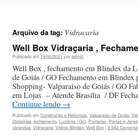
Pular
para
o
conteúdo
Vidracaria
Arquivo da tag:
Well Box Vidraçaria , Fechame
Publicado em
19/03/2021
por
admin
Well Box , fechamento em Blindex da L
de Goiás / GO Fechamento em Blindex p
Shopping- Valparaíso de Goiás / GO Fabr
em Lojas – Atende Brasília / DF Fec
Continue lendo
→
Publicado em
Construção e Reformas
,
Valparaíso de Goiás
,
Vid
Divisórias
,
fechamento
,
Luziânia / GO
,
Portarias
,
Portas e Janel
varandas
,
Vidracaria
,
Vidros Blindex
,
Well Box
|
5.582 Comentá