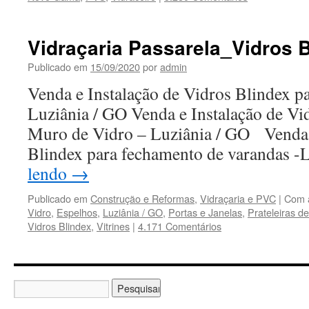
Vidraçaria Passarela_Vidros 
Publicado em
15/09/2020
por
admin
Venda e Instalação de Vidros Blindex pa
Luziânia / GO Venda e Instalação de Vi
Muro de Vidro – Luziânia / GO Venda e
Blindex para fechamento de varandas 
lendo
→
Publicado em
Construção e Reformas
,
Vidraçaria e PVC
|
Com 
Vidro
,
Espelhos
,
Luziânia / GO
,
Portas e Janelas
,
Prateleiras de
Vidros Blindex
,
Vitrines
|
4.171 Comentários