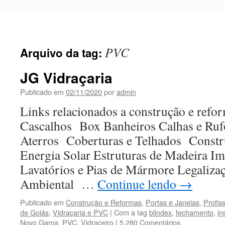
Pular
para
o
conteúdo
PVC
Arquivo da tag:
JG Vidraçaria
Publicado em
02/11/2020
por
admin
Links relacionados a construção e refor
Cascalhos Box Banheiros Calhas e Ruf
Aterros Coberturas e Telhados Constr
Energia Solar Estruturas de Madeira I
Lavatórios e Pias de Mármore Legaliza
Ambiental …
Continue lendo
→
Publicado em
Construção e Reformas
,
Portas e Janelas
,
Profis
de Goiás
,
Vidraçaria e PVC
|
Com a tag
blindex
,
fechamento
,
in
Novo Gama
,
PVC
,
Vidraceiro
|
5.280 Comentários