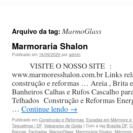
Pular
para
o
conteúdo
MarmoGlass
Arquivo da tag:
Marmoraria Shalon
Publicado em
16/09/2020
por
admin
VISITE O NOSSO SITE :
www.marmoresshalon.com.br Links rel
construção e reformas … Areia , Brita
Banheiros Calhas e Rufos Cascalho par
Telhados Construção e Reformas Energi
…
Continue lendo
→
Publicado em
Construção e Reformas
,
Escadas em Mármore e 
Taguatinga / DF
,
Valparaíso de Goiás
|
Com a tag
Brasília DF
,
C
Bancas
,
Fachadas
,
MarmoGlass
,
Marmoraria Shalon
,
Mármore 