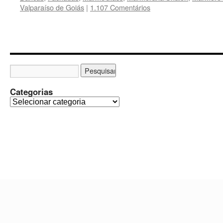
Valparaíso de Goiás
|
1.107 Comentários
Categorias
C
a
t
e
g
o
r
i
a
s