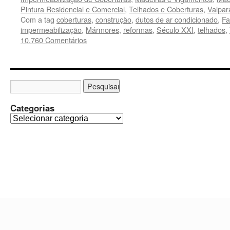
Pintura Residencial e Comercial
,
Telhados e Coberturas
,
Valpar
Com a tag
coberturas
,
construção
,
dutos de ar condicionado
,
Fa
impermeabilização
,
Mármores
,
reformas
,
Século XXI
,
telhados
,
10.760 Comentários
Categorias
C
a
t
e
g
o
r
i
a
s