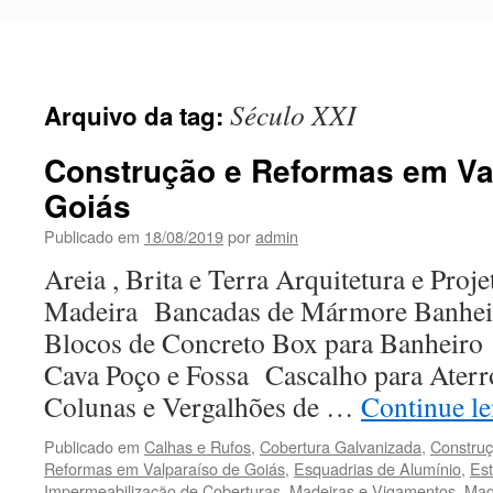
Pular
para
o
conteúdo
Século XXI
Arquivo da tag:
Construção e Reformas em Va
Goiás
Publicado em
18/08/2019
por
admin
Areia , Brita e Terra Arquitetura e Proj
Madeira Bancadas de Mármore Banhei
Blocos de Concreto Box para Banheir
Cava Poço e Fossa Cascalho para Aterr
Colunas e Vergalhões de …
Continue l
Publicado em
Calhas e Rufos
,
Cobertura Galvanizada
,
Constru
Reformas em Valparaíso de Goiás
,
Esquadrias de Alumínio
,
Est
Impermeabilização de Coberturas
,
Madeiras e Vigamentos
,
Mad