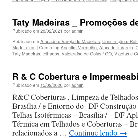
Taty Madeiras _ Promoções d
Publicado em
28/02/2021
por
admin
Publicado em
Atacado e Varejo de Madeiras
,
Construção e Ref
Madeireiras
|
Com a tag
Angelim Vermelho
,
Atacado e Varejo
,
C
Taty Madeiras
,
telhados
,
Valparaíso de Goiás / GO
,
Vigotas e C
R & C Cobertura e Impermeabi
Publicado em
15/09/2020
por
admin
R&C Coberturas , Limpeza de Telhados
Brasília / e Entorno do DF Construçã
Telhas Isotérmicas – Brasília / DF Ap
Térmica em Telhados e Coberturas – Br
relacionados a …
Continue lendo
→