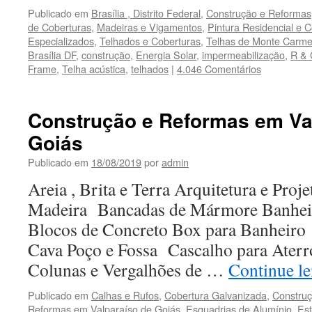
Publicado em
Brasília , Distrito Federal
,
Construção e Reformas
de Coberturas
,
Madeiras e Vigamentos
,
Pintura Residencial e 
Especializados
,
Telhados e Coberturas
,
Telhas de Monte Carme
Brasília DF
,
construção
,
Energia Solar
,
impermeabilização
,
R & 
Frame
,
Telha acústica
,
telhados
|
4.046 Comentários
Construção e Reformas em Va
Goiás
Publicado em
18/08/2019
por
admin
Areia , Brita e Terra Arquitetura e Proj
Madeira Bancadas de Mármore Banhei
Blocos de Concreto Box para Banheir
Cava Poço e Fossa Cascalho para Aterr
Colunas e Vergalhões de …
Continue l
Publicado em
Calhas e Rufos
,
Cobertura Galvanizada
,
Constru
Reformas em Valparaíso de Goiás
,
Esquadrias de Alumínio
,
Est