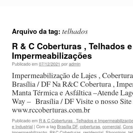
Pular
para
o
conteúdo
telhados
Arquivo da tag:
R & C Coberturas , Telhados e
Impermeabilizações
Publicado em
07/12/2021
por
admin
Impermeabilização de Lajes , Cobertur
Brasília / DF Na R&C Cobertura , Imp
Manta Térmica e Asfáltica –Atende Lago
Way – Brasília / DF Visite o nosso Site 
www.rccoberturas.com.br
Publicado em
R & C Coberturas , Telhados e Impermeabilizações
e Industrial
|
Com a tag
Brasília DF
,
coberturas
,
comercial
,
Cons
impermeabilização
,
R&C Coberturas
,
residencial
,
Shoppings
,
te