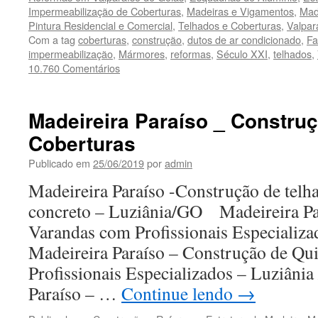
Impermeabilização de Coberturas
,
Madeiras e Vigamentos
,
Mad
Pintura Residencial e Comercial
,
Telhados e Coberturas
,
Valpar
Com a tag
coberturas
,
construção
,
dutos de ar condicionado
,
Fa
impermeabilização
,
Mármores
,
reformas
,
Século XXI
,
telhados
,
10.760 Comentários
Madeireira Paraíso _ Constru
Coberturas
Publicado em
25/06/2019
por
admin
Madeireira Paraíso -Construção de telh
concreto – Luziânia/GO Madeireira Pa
Varandas com Profissionais Especializ
Madeireira Paraíso – Construção de Qu
Profissionais Especializados – Luziânia
Paraíso – …
Continue lendo
→