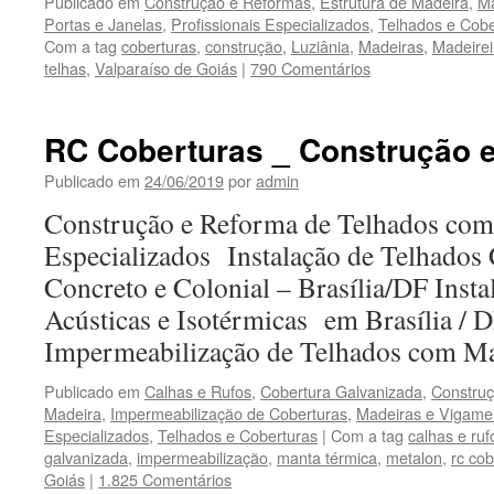
Publicado em
Construção e Reformas
,
Estrutura de Madeira
,
Ma
Portas e Janelas
,
Profissionais Especializados
,
Telhados e Cobe
Com a tag
coberturas
,
construção
,
Luziânia
,
Madeiras
,
Madeirei
telhas
,
Valparaíso de Goiás
|
790 Comentários
RC Coberturas _ Construção 
Publicado em
24/06/2019
por
admin
Construção e Reforma de Telhados com 
Especializados Instalação de Telhados
Concreto e Colonial – Brasília/DF Inst
Acústicas e Isotérmicas em Brasília /
Impermeabilização de Telhados com M
Publicado em
Calhas e Rufos
,
Cobertura Galvanizada
,
Constru
Madeira
,
Impermeabilização de Coberturas
,
Madeiras e Vigame
Especializados
,
Telhados e Coberturas
|
Com a tag
calhas e ruf
galvanizada
,
impermeabilização
,
manta térmica
,
metalon
,
rc cob
Goiás
|
1.825 Comentários