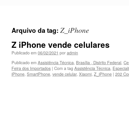
Pular
para
o
conteúdo
Z_iPhone
Arquivo da tag:
Z iPhone vende celulares
Publicado em
06/02/2021
por
admin
Publicado em
Assistência Técnica
,
Brasília , Distrito Federal
,
Ce
Feira dos Importados
|
Com a tag
Assistência Técnica
,
Especial
iPhone
,
SmartPhone
,
vende celular
,
Xiaomi
,
Z_iPhone
|
202 Co