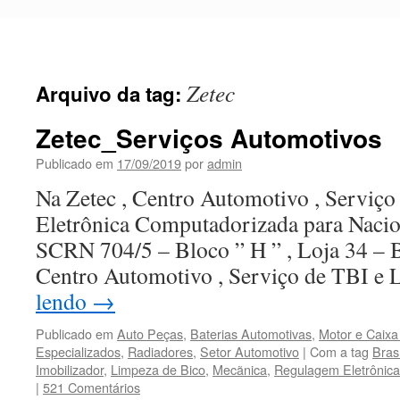
Pular
para
o
conteúdo
Zetec
Arquivo da tag:
Zetec_Serviços Automotivos
Publicado em
17/09/2019
por
admin
Na Zetec , Centro Automotivo , Serviç
Eletrônica Computadorizada para Nacio
SCRN 704/5 – Bloco ” H ” , Loja 34 – B
Centro Automotivo , Serviço de TBI 
lendo
→
Publicado em
Auto Peças
,
Baterias Automotivas
,
Motor e Caix
Especializados
,
Radiadores
,
Setor Automotivo
|
Com a tag
Bras
Imobilizador
,
Limpeza de Bico
,
Mecãnica
,
Regulagem Eletrônica
|
521 Comentários