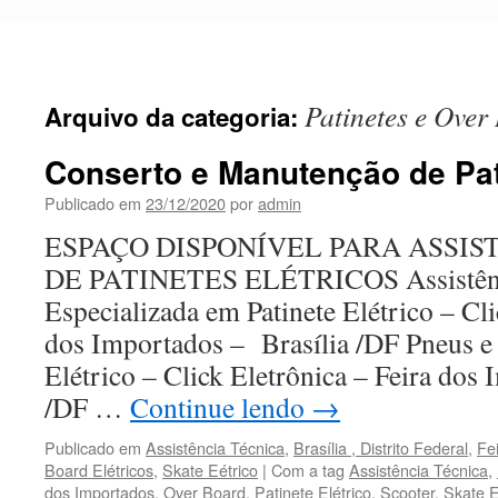
Pular
para
o
conteúdo
Patinetes e Over
Arquivo da categoria:
Conserto e Manutenção de Pat
Publicado em
23/12/2020
por
admin
ESPAÇO DISPONÍVEL PARA ASSIS
DE PATINETES ELÉTRICOS Assistênc
Especializada em Patinete Elétrico – Cli
dos Importados – Brasília /DF Pneus e 
Elétrico – Click Eletrônica – Feira dos
/DF …
Continue lendo
→
Publicado em
Assistência Técnica
,
Brasília , Distrito Federal
,
Fe
Board Elétricos
,
Skate Eétrico
|
Com a tag
Assistência Técnica
,
dos Importados
,
Over Board
,
Patinete Elétrico
,
Scooter
,
Skate E