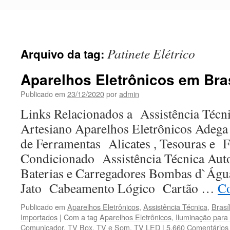
Pular
para
o
conteúdo
Patinete Elétrico
Arquivo da tag:
Aparelhos Eletrônicos em Bras
Publicado em
23/12/2020
por
admin
Links Relacionados a Assistência Técni
Artesiano Aparelhos Eletrônicos Adega
de Ferramentas Alicates , Tesouras e F
Condicionado Assistência Técnica Au
Baterias e Carregadores Bombas d`Ág
Jato Cabeamento Lógico Cartão …
Co
Publicado em
Aparelhos Eletrônicos
,
Assistência Técnica
,
Brasíl
Importados
|
Com a tag
Aparelhos Eletrônicos
,
Iluminação para
Comunicador
,
TV Box
,
TV e Som
,
TV LED
|
5.660 Comentários