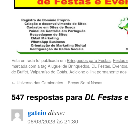
Esta entrada foi publicada em
Brinquedos para Festas
,
Festas 
marcada com a tag
Aluguel de Brinquedos
,
DL Festas
,
Eventos
de Buffet
,
Valparaíso de Goiás
. Adicione o
link permanente
aos 
←
Universo das Camionetes _ Peças Semi Novas
547 respostas para
DL Festas 
gateio
disse:
06/03/2023 às 21:30