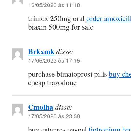
16/05/2023 às 11:18
trimox 250mg oral
order amoxicil
biaxin 500mg for sale
Brkxmk
disse:
17/05/2023 às 17:15
purchase bimatoprost pills
buy che
cheap trazodone
Cmolha
disse:
17/05/2023 às 23:38
buy catapres paypal
tiotropium br