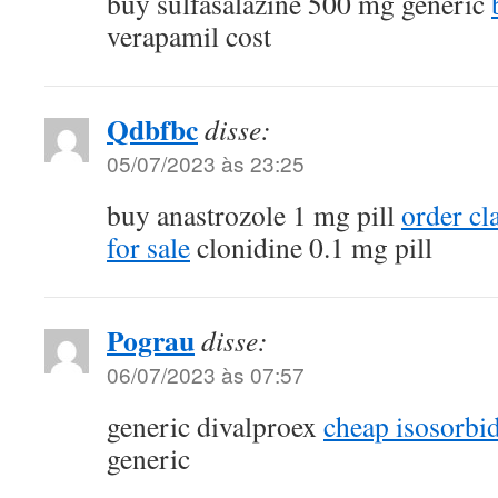
buy sulfasalazine 500 mg generic
verapamil cost
Qdbfbc
disse:
05/07/2023 às 23:25
buy anastrozole 1 mg pill
order c
for sale
clonidine 0.1 mg pill
Pograu
disse:
06/07/2023 às 07:57
generic divalproex
cheap isosorbi
generic