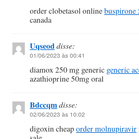
order clobetasol online
buspirone
canada
Uqseod
disse:
01/06/2023 às 00:41
diamox 250 mg generic
generic a
azathioprine 50mg oral
Bdccqm
disse:
02/06/2023 às 10:02
digoxin cheap
order molnupiravir
sale