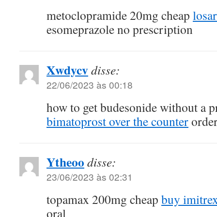
metoclopramide 20mg cheap
losa
esomeprazole no prescription
Xwdycv
disse:
22/06/2023 às 00:18
how to get budesonide without a p
bimatoprost over the counter
order
Ytheoo
disse:
23/06/2023 às 02:31
topamax 200mg cheap
buy imitre
oral