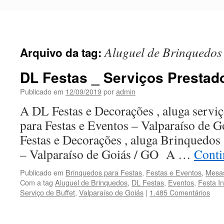
Pular
para
o
conteúdo
Aluguel de Brinquedos
Arquivo da tag:
DL Festas _ Serviços Prestad
Publicado em
12/09/2019
por
admin
A DL Festas e Decorações , aluga servi
para Festas e Eventos – Valparaíso de
Festas e Decorações , aluga Brinquedos
– Valparaíso de Goiás / GO A …
Conti
Publicado em
Brinquedos para Festas
,
Festas e Eventos
,
Mesas
Com a tag
Aluguel de Brinquedos
,
DL Festas
,
Eventos
,
Festa In
Serviço de Buffet
,
Valparaíso de Goiás
|
1.485 Comentários