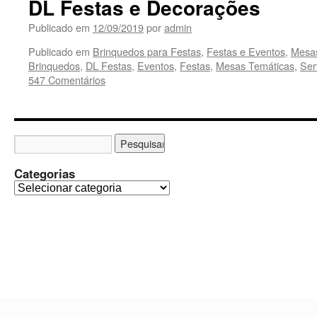
DL Festas e Decorações
Publicado em
12/09/2019
por
admin
Publicado em
Brinquedos para Festas
,
Festas e Eventos
,
Mesas
Brinquedos
,
DL Festas
,
Eventos
,
Festas
,
Mesas Temáticas
,
Ser
547 Comentários
Categorias
C
a
t
e
g
o
r
i
a
s