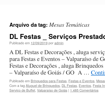
Pular
para
o
conteúdo
Mesas Temáticas
Arquivo da tag:
DL Festas _ Serviços Prestad
Publicado em
12/09/2019
por
admin
A DL Festas e Decorações , aluga servi
para Festas e Eventos – Valparaíso de
Festas e Decorações , aluga Brinquedos
– Valparaíso de Goiás / GO A …
Conti
Publicado em
Brinquedos para Festas
,
Festas e Eventos
,
Mesas
Com a tag
Aluguel de Brinquedos
,
DL Festas
,
Eventos
,
Festa In
Serviço de Buffet
,
Valparaíso de Goiás
|
1.485 Comentários