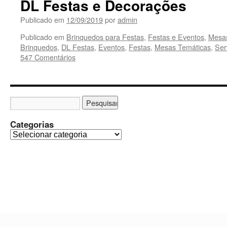
DL Festas e Decorações
Publicado em
12/09/2019
por
admin
Publicado em
Brinquedos para Festas
,
Festas e Eventos
,
Mesas
Brinquedos
,
DL Festas
,
Eventos
,
Festas
,
Mesas Temáticas
,
Ser
547 Comentários
Categorias
C
a
t
e
g
o
r
i
a
s