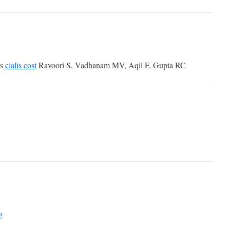
rs
cialis cost
Ravoori S, Vadhanam MV, Aqil F, Gupta RC
g