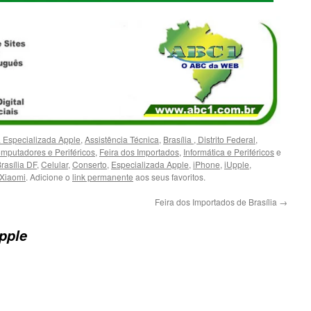
a Especializada Apple
,
Assistência Técnica
,
Brasília , Distrito Federal
,
mputadores e Periféricos
,
Feira dos Importados
,
Informática e Periféricos
e
rasília DF
,
Celular
,
Conserto
,
Especializada Apple
,
iPhone
,
iUpple
,
Xiaomi
. Adicione o
link permanente
aos seus favoritos.
Feira dos Importados de Brasília
→
pple