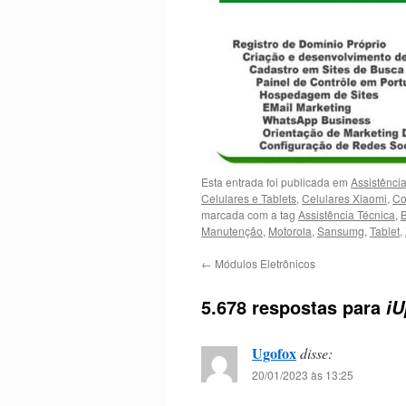
Esta entrada foi publicada em
Assistênci
Celulares e Tablets
,
Celulares Xiaomi
,
Co
marcada com a tag
Assistência Técnica
,
B
Manutenção
,
Motorola
,
Sansumg
,
Tablet
,
←
Módulos Eletrônicos
5.678 respostas para
iU
Ugofox
disse:
20/01/2023 às 13:25