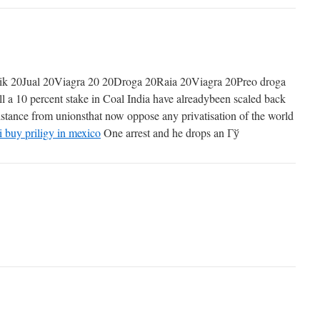
k 20Jual 20Viagra 20 20Droga 20Raia 20Viagra 20Preo droga
ell a 10 percent stake in Coal India have alreadybeen scaled back
sistance from unionsthat now oppose any privatisation of the world
i buy priligy in mexico
One arrest and he drops an Гў