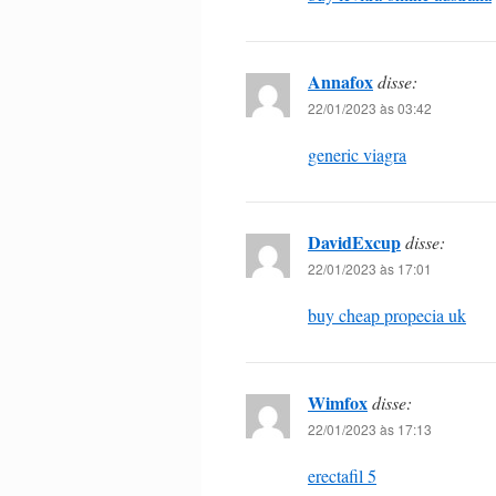
Annafox
disse:
22/01/2023 às 03:42
generic viagra
DavidExcup
disse:
22/01/2023 às 17:01
buy cheap propecia uk
Wimfox
disse:
22/01/2023 às 17:13
erectafil 5