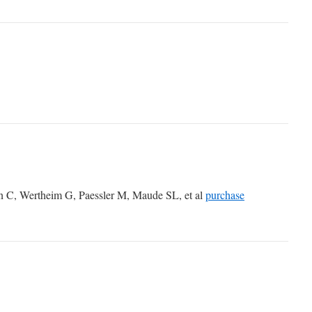
on C, Wertheim G, Paessler M, Maude SL, et al
purchase