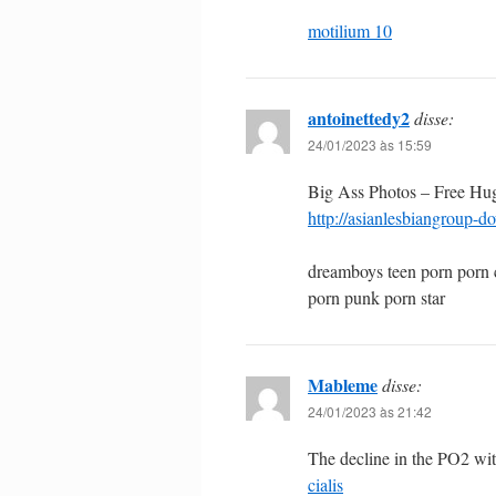
motilium 10
antoinettedy2
disse:
24/01/2023 às 15:59
Big Ass Photos – Free Hug
http://asianlesbiangroup-d
dreamboys teen porn porn c
porn punk porn star
Mableme
disse:
24/01/2023 às 21:42
The decline in the PO2 with
cialis