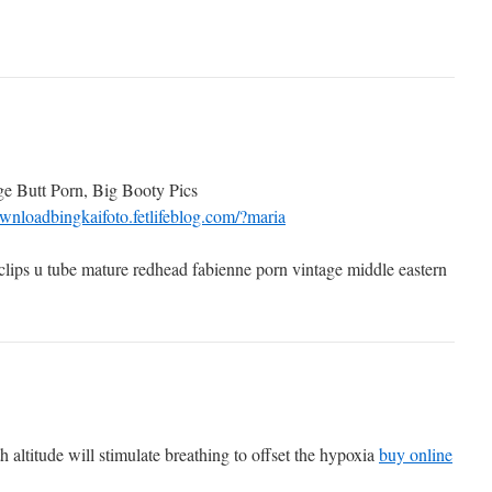
e Butt Porn, Big Booty Pics
ownloadbingkaifoto.fetlifeblog.com/?maria
lips u tube mature redhead fabienne porn vintage middle eastern
 altitude will stimulate breathing to offset the hypoxia
buy online