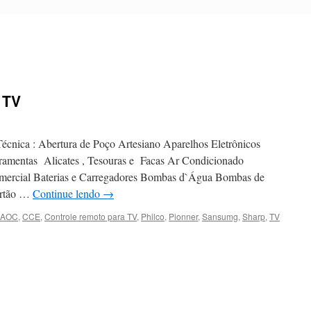
 TV
écnica : Abertura de Poço Artesiano Aparelhos Eletrônicos
ramentas Alicates , Tesouras e Facas Ar Condicionado
mercial Baterias e Carregadores Bombas d`Água Bombas de
artão …
Continue lendo
→
AOC
,
CCE
,
Controle remoto para TV
,
Philco
,
Pionner
,
Sansumg
,
Sharp
,
TV