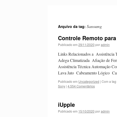
Pular
para
o
conteúdo
Sansumg
Arquivo da tag:
Controle Remoto para
Publicado em
29/11/2020
por
admin
Links Relacionados a Assistência T
Adega Climatizada Afiação de Fer
Assistência Técnica Automação Co
Lava Jato Cabeamento Lógico C
Publicado em
Uncategorized
|
Com a tag
Sony
|
4.554 Comentários
iUpple
Publicado em
15/10/2020
por
admin