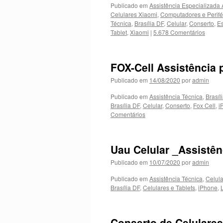
Publicado em
Assistência Especializada
Celulares Xiaomi
,
Computadores e Perifé
Técnica
,
Brasília DF
,
Celular
,
Conserto
,
Es
Tablet
,
Xiaomi
|
5.678 Comentários
FOX-Cell Assistência 
Publicado em
14/08/2020
por
admin
Publicado em
Assistência Técnica
,
Brasíli
Brasília DF
,
Celular
,
Conserto
,
Fox Cell
,
i
Comentários
Uau Celular _Assistên
Publicado em
10/07/2020
por
admin
Publicado em
Assistência Técnica
,
Celula
Brasília DF
,
Celulares e Tablets
,
iPhone
,
Conserto de Celulares