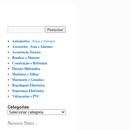
Automotivo
, Peças e Serviços
Acessórios , Som e Alarmes
Assistência Técnica
Bombas e Motores
Construção e Reformas
Direção Hidráulica
Madeiras e Telhas
Mármores e Granitos
Regulagem Eletrônica
Segurança Eletrônica
Vidraçarias e PVC
Categorias
C
a
Nossos Sites :
t
e