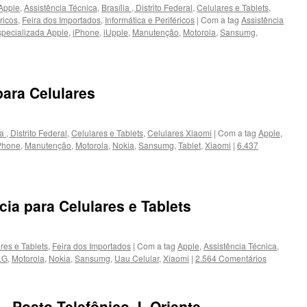
 Apple
,
Assistência Técnica
,
Brasília , Distrito Federal
,
Celulares e Tablets
,
ricos
,
Feira dos Importados
,
Informática e Periféricos
|
Com a tag
Assistência
pecializada Apple
,
iPhone
,
iUpple
,
Manutenção
,
Motorola
,
Sansumg
,
para Celulares
a , Distrito Federal
,
Celulares e Tablets
,
Celulares Xiaomi
|
Com a tag
Apple
,
Phone
,
Manutenção
,
Motorola
,
Nokia
,
Sansumg
,
Tablet
,
Xiaomi
|
6.437
cia para Celulares e Tablets
res e Tablets
,
Feira dos Importados
|
Com a tag
Apple
,
Assistência Técnica
,
LG
,
Motorola
,
Nokia
,
Sansumg
,
Uau Celular
,
Xiaomi
|
2.564 Comentários
 _Posto Telefônico J. Oriente