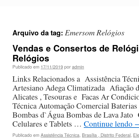
Pular
para
o
conteúdo
Emersom Relógios
Arquivo da tag:
Vendas e Consertos de Relóg
Relógios
Publicado em
17/11/2019
por
admin
Links Relacionados a Assistência Técni
Artesiano Adega Climatizada Afiação 
Alicates , Tesouras e Facas Ar Condic
Técnica Automação Comercial Baterias 
Bombas d`Água Bombas de Lava Jato
Celulares e Tablets …
Continue lendo
Publicado em
Assistência Técnica
,
Brasília , Distrito Federal
,
El