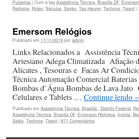
Pulseiras
|
Com a tag
Assistência Técnica
,
Brasília DF
,
Emersom
Relógios
,
Rolex
,
Séculus
,
Seyko
,
Tag Heurer
,
Technos
,
Tissot
|
Emersom Relógios
Publicado em
17/11/2019
por
admin
Links Relacionados a Assistência Técni
Artesiano Adega Climatizada Afiação 
Alicates , Tesouras e Facas Ar Condic
Técnica Automação Comercial Baterias 
Bombas d`Água Bombas de Lava Jato
Celulares e Tablets …
Continue lendo
Publicado em
Assistência Técnica
,
Brasília , Distrito Federal
,
Re
Assistência Técnica
,
Brasília DF
,
Emersom Relógios
,
Invicta
,
Mo
Seiko
,
Technos
,
Tissot
|
871 Comentários