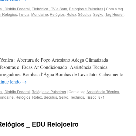
a , Distrito Federal
,
Eletrônica , TV e Som
,
Relógios e Pulseiras
|
Com a tag
 Relógios
,
Invicta
,
Mondaine
,
Relógios
,
Rolex
,
Séculus
,
Seyko
,
Tag Heurer
,
Técnica : Abertura de Poço Artesiano Adega Climatizada
 Tesouras e Facas Ar Condicionado Assistência Técnica
Carregadores Bombas d`Água Bombas de Lava Jato Cabeamento
inue lendo
→
a , Distrito Federal
,
Relógios e Pulseiras
|
Com a tag
Assistência Técnica
,
ondaine
,
Relógios
,
Rolex
,
Séculus
,
Seiko
,
Technos
,
Tissot
|
871
Relógios _ EDU Relojoeiro