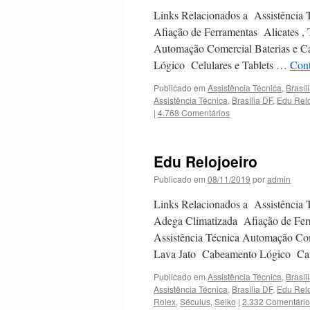
Links Relacionados a Assistência 
Afiação de Ferramentas Alicates ,
Automação Comercial Baterias e 
Lógico Celulares e Tablets …
Cont
Publicado em
Assistência Técnica
,
Brasíli
Assistência Técnica
,
Brasília DF
,
Edu Relo
|
4.768 Comentários
Edu Relojoeiro
Publicado em
08/11/2019
por
admin
Links Relacionados a Assistência T
Adega Climatizada Afiação de Fer
Assistência Técnica Automação Co
Lava Jato Cabeamento Lógico C
Publicado em
Assistência Técnica
,
Brasíli
Assistência Técnica
,
Brasília DF
,
Edu Relo
Rolex
,
Séculus
,
Seiko
|
2.332 Comentário