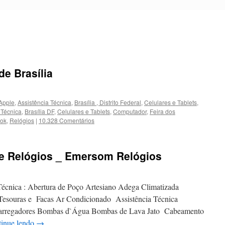
de Brasília
 Apple
,
Assistência Técnica
,
Brasília , Distrito Federal
,
Celulares e Tablets
,
 Técnica
,
Brasília DF
,
Celulares e Tablets
,
Computador
,
Feira dos
ok
,
Relógios
|
10.328 Comentários
e Relógios _ Emersom Relógios
Técnica : Abertura de Poço Artesiano Adega Climatizada
 Tesouras e Facas Ar Condicionado Assistência Técnica
Carregadores Bombas d`Água Bombas de Lava Jato Cabeamento
inue lendo
→