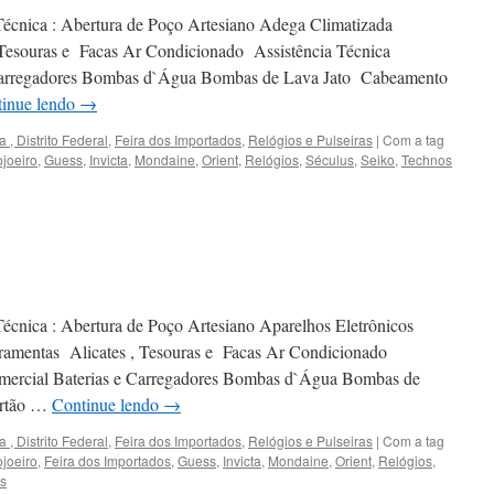
Técnica : Abertura de Poço Artesiano Adega Climatizada
 Tesouras e Facas Ar Condicionado Assistência Técnica
Carregadores Bombas d`Água Bombas de Lava Jato Cabeamento
inue lendo
→
a , Distrito Federal
,
Feira dos Importados
,
Relógios e Pulseiras
|
Com a tag
joeiro
,
Guess
,
Invicta
,
Mondaine
,
Orient
,
Relógios
,
Séculus
,
Seiko
,
Technos
écnica : Abertura de Poço Artesiano Aparelhos Eletrônicos
ramentas Alicates , Tesouras e Facas Ar Condicionado
mercial Baterias e Carregadores Bombas d`Água Bombas de
artão …
Continue lendo
→
a , Distrito Federal
,
Feira dos Importados
,
Relógios e Pulseiras
|
Com a tag
joeiro
,
Feira dos Importados
,
Guess
,
Invicta
,
Mondaine
,
Orient
,
Relógios
,
s