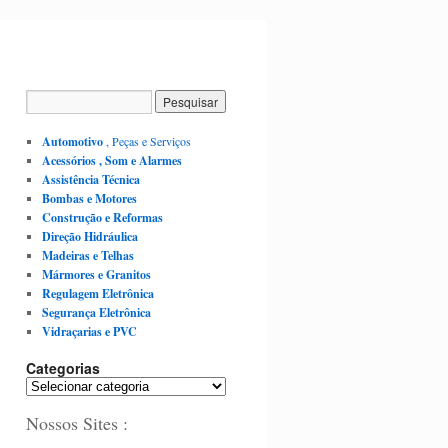
Automotivo
, Peças e Serviços
Acessórios , Som e Alarmes
Assistência Técnica
Bombas e Motores
Construção e Reformas
Direção Hidráulica
Madeiras e Telhas
Mármores e Granitos
Regulagem Eletrônica
Segurança Eletrônica
Vidraçarias e PVC
Categorias
C
a
Nossos Sites :
t
e