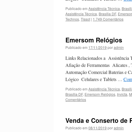
Publicado em
Assistência Técnica
,
Brasíli
Assistência Técnica
,
Brasília DF
,
Emersom
Technos
,
Tissot
|
1.749 Comentários
Emersom Relógios
Publicado em
17/11/2019
por
admin
Links Relacionados a Assistência 
Afiação de Ferramentas Alicates ,
Automação Comercial Baterias e 
Lógico Celulares e Tablets …
Cont
Publicado em
Assistência Técnica
,
Brasíli
Brasília DF
,
Emersom Relógios
,
Invicta
,
M
Comentários
Venda e Conserto de 
Publicado em
08/11/2019
por
admin