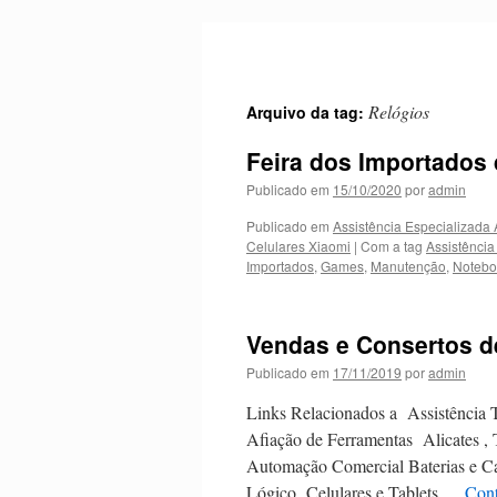
Pular
para
o
conteúdo
Relógios
Arquivo da tag:
Feira dos Importados 
Publicado em
15/10/2020
por
admin
Publicado em
Assistência Especializada
Celulares Xiaomi
|
Com a tag
Assistência
Importados
,
Games
,
Manutenção
,
Notebo
Vendas e Consertos d
Publicado em
17/11/2019
por
admin
Links Relacionados a Assistência 
Afiação de Ferramentas Alicates ,
Automação Comercial Baterias e 
Lógico Celulares e Tablets …
Cont