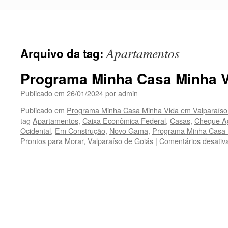
Pular
para
o
conteúdo
Apartamentos
Arquivo da tag:
Programa Minha Casa Minha 
Publicado em
26/01/2024
por
admin
Publicado em
Programa Minha Casa Minha Vida em Valparaíso
tag
Apartamentos
,
Caixa Econômica Federal
,
Casas
,
Cheque A
Ocidental
,
Em Construção
,
Novo Gama
,
Programa Minha Casa 
Prontos para Morar
,
Valparaíso de Goiás
|
Comentários desativ