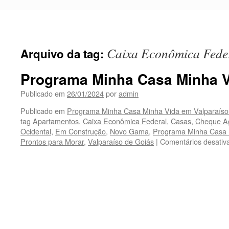
Pular
para
o
conteúdo
Caixa Econômica Fede
Arquivo da tag:
Programa Minha Casa Minha 
Publicado em
26/01/2024
por
admin
Publicado em
Programa Minha Casa Minha Vida em Valparaíso
tag
Apartamentos
,
Caixa Econômica Federal
,
Casas
,
Cheque A
Ocidental
,
Em Construção
,
Novo Gama
,
Programa Minha Casa 
Prontos para Morar
,
Valparaíso de Goiás
|
Comentários desativ