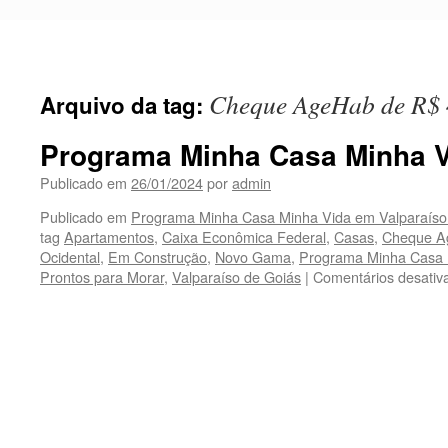
Pular
para
o
conteúdo
Cheque AgeHab de R$ 
Arquivo da tag:
Programa Minha Casa Minha 
Publicado em
26/01/2024
por
admin
Publicado em
Programa Minha Casa Minha Vida em Valparaíso
tag
Apartamentos
,
Caixa Econômica Federal
,
Casas
,
Cheque A
Ocidental
,
Em Construção
,
Novo Gama
,
Programa Minha Casa 
Prontos para Morar
,
Valparaíso de Goiás
|
Comentários desativ