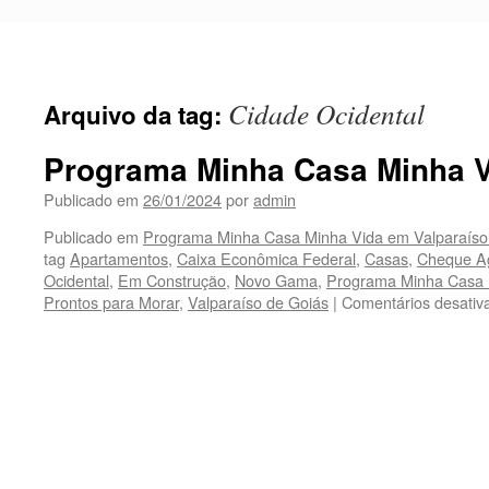
Pular
para
o
conteúdo
Cidade Ocidental
Arquivo da tag:
Programa Minha Casa Minha 
Publicado em
26/01/2024
por
admin
Publicado em
Programa Minha Casa Minha Vida em Valparaíso
tag
Apartamentos
,
Caixa Econômica Federal
,
Casas
,
Cheque A
Ocidental
,
Em Construção
,
Novo Gama
,
Programa Minha Casa 
Prontos para Morar
,
Valparaíso de Goiás
|
Comentários desativ